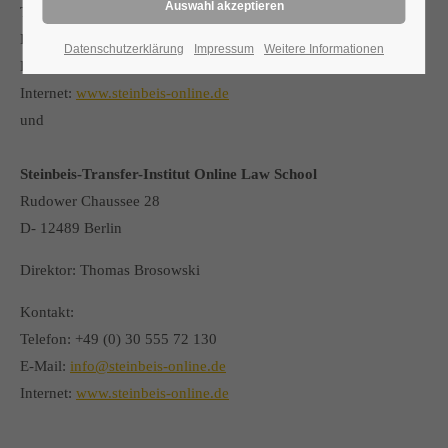
Tel.: +49 (0)30 29 33 09-0
Fax: +49 (0)30 29 33 09-20
Datenschutzerklärung
Impressum
Weitere Informationen
E-Mail:
smt@scmt.com
Internet:
www.steinbeis-online.de
und
Steinbeis-Transfer-Institut Online Law School
Rudower Chaussee 28
D- 12489 Berlin
Direktor: Thomas Brosowski
Kontakt:
Telefon: +49 (0) 30 555 72 130
E-Mail:
info@steinbeis-online.de
Internet:
www.steinbeis-online.de