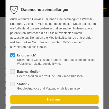
Menu
Datenschutzeinstellungen
Auch wir nutzen Cookies um Ihnen eine bestmögliche Website-
Erfahrung zu bieten. Mit Hilfe der gesammelten Daten optimieren
wir fortlaufend unsere Webseite und versuchen Nutzern sowie
Impressum
potentiellen Interessen die für Sie relevantesten Daten
auszuspielen. Sie haben die Möglichkeit selbst zu entscheiden
welche Cookies Sie zulassen möchten. Mit 'Zustimmen'
Steinbeis-Hochschule GmbH (SHB)
akzeptieren Sie alle Cookis.
Erforderlich*
Notwendige Cookies und Google Fonts zulassen damit die
Website korrekt dargesgtellt wird.
Steinbeis-Transfer-Institut
Externe Medien
Online Institut School of Management and Technology
Externe Medien wie Youtube und Vimeo zulassen
Rudower Chaussee 28
Statistik
D- 12489 Berlin
Google Analytics und Matomo Analytics zulassen
Direktoren: Dr.-Ing. Walter Beck und Dr.-Ing. Peter Schupp
Kontakt: