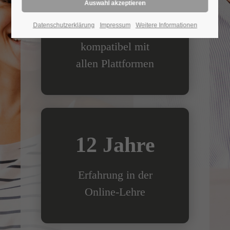
100%
Datenschutzerklärung
Impressum
Weitere Informationen
kompatibel mit
allen Plattformen
12 Jahre
Erfahrung in der
Online-Lehre